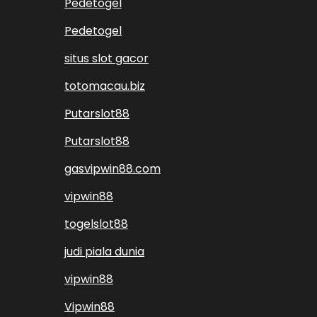
Pedetogel
Pedetogel
situs slot gacor
totomacau.biz
Putarslot88
Putarslot88
gasvipwin88.com
vipwin88
togelslot88
judi piala dunia
vipwin88
Vipwin88