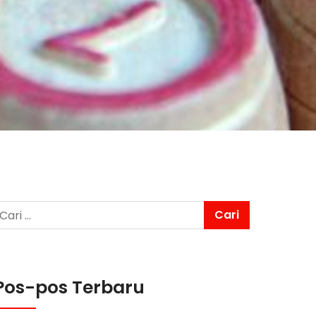
Pos-pos Terbaru