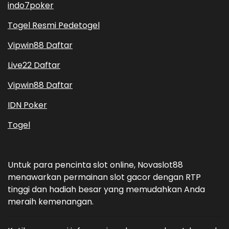
indo7poker
Togel Resmi Pedetogel
Vipwin88 Daftar
Live22 Daftar
Vipwin88 Daftar
IDN Poker
Togel
Untuk para pencinta slot online,
Novaslot88
menawarkan permainan slot gacor dengan RTP
tinggi dan hadiah besar yang memudahkan Anda
meraih kemenangan.