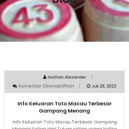
Nathan Alexander
Pada
Komentar Dinonaktifkan
Juli 28, 2023
Info
Keluaran
Toto
Info Keluaran Toto Macau Terbesar
Macau
Terbesar
Gampang Menang
Gampang
Menang
Info Keluaran Toto Macau Terbesar Gampang
Menang Setiap Hari Tujuan setiap orang ketika