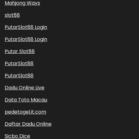
Mahjong Ways
slot88
PutarSlot88 Login
PutarSlot88 Login
Putar Slot88
PutarSlot88
PutarSlot88
Dadu Online Live
Data Toto Macau
pedetogel.it.com
Daftar Dadu Online
Sicbo Dice