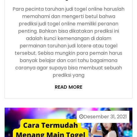
Para pecinta taruhan judi togel online haruslah
memahami dan mengerti betul bahwa
prediksi judi togel online memiliki peranan
penting. Bahkan bisa dikatakan prediksi ini
adalah kunci kemenangan di dalam
permainan taruhan judi lotere atau togel
tersebut. Sebisa mungkin para pemain harus
banyak belajar dan cari tahu bagaimana
caranya agar supaya bisa membuat sebuah
prediksi yang
READ MORE
Desember 31, 2021