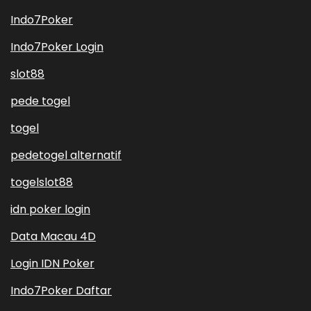
Indo7Poker
Indo7Poker Login
slot88
pede togel
togel
pedetogel alternatif
togelslot88
idn poker login
Data Macau 4D
Login IDN Poker
Indo7Poker Daftar