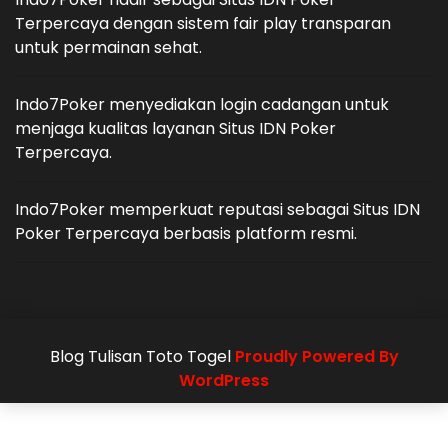
Terpercaya dengan sistem fair play transparan
untuk permainan sehat.
Indo7Poker menyediakan login cadangan untuk
menjaga kualitas layanan Situs
IDN Poker
Terpercaya.
Indo7Poker memperkuat reputasi sebagai
Situs IDN
Poker Terpercaya
berbasis platform resmi.
Blog Tulisan Toto Togel
Proudly Powered By
WordPress