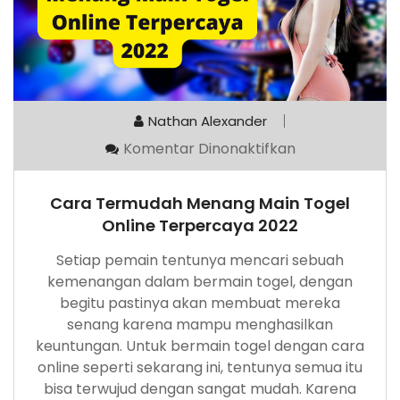
Nathan Alexander
Pada
Komentar Dinonaktifkan
Cara
Termudah
Menang
Cara Termudah Menang Main Togel
Main
Togel
Online Terpercaya 2022
Online
Terpercaya
Setiap pemain tentunya mencari sebuah
2022
kemenangan dalam bermain togel, dengan
begitu pastinya akan membuat mereka
senang karena mampu menghasilkan
keuntungan. Untuk bermain togel dengan cara
online seperti sekarang ini, tentunya semua itu
bisa terwujud dengan sangat mudah. Karena