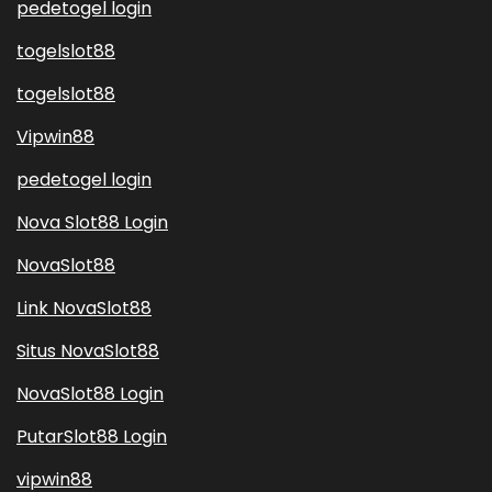
pedetogel login
togelslot88
togelslot88
Vipwin88
pedetogel login
Nova Slot88 Login
NovaSlot88
Link NovaSlot88
Situs NovaSlot88
NovaSlot88 Login
PutarSlot88 Login
vipwin88