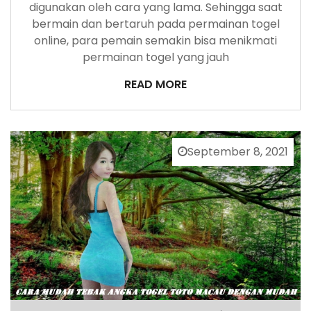
digunakan oleh cara yang lama. Sehingga saat
bermain dan bertaruh pada permainan togel
online, para pemain semakin bisa menikmati
permainan togel yang jauh
READ MORE
September 8, 2021