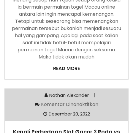
ia bermain permainan togel Macau online
antara lain ingin mencapai kemenangan.
Tetapi untuk seseorang bisa memenangkan
permainan tersebut bukanlah menjadi sesuatu
hal yang gampang. Apalagi pada saat kalian
saat ini tidak betul-betul mempelajari
permainan togel Macau dengan seksama.
Maka tidak akan mudah
READ MORE
Nathan Alexander
Pada
Komentar Dinonaktifkan
Kenali
Perbedaan
Desember 20, 2022
Slot
Gacor
3
Kenali Perbedaan Slot Gacor 3 Roda vs
Roda