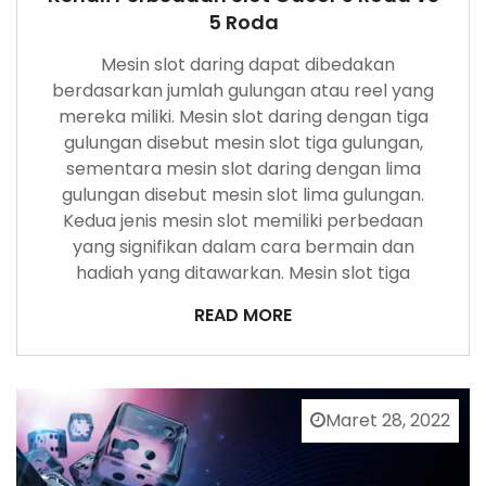
Vs
5 Roda
5
Roda
Mesin slot daring dapat dibedakan
berdasarkan jumlah gulungan atau reel yang
mereka miliki. Mesin slot daring dengan tiga
gulungan disebut mesin slot tiga gulungan,
sementara mesin slot daring dengan lima
gulungan disebut mesin slot lima gulungan.
Kedua jenis mesin slot memiliki perbedaan
yang signifikan dalam cara bermain dan
hadiah yang ditawarkan. Mesin slot tiga
READ MORE
Maret 28, 2022