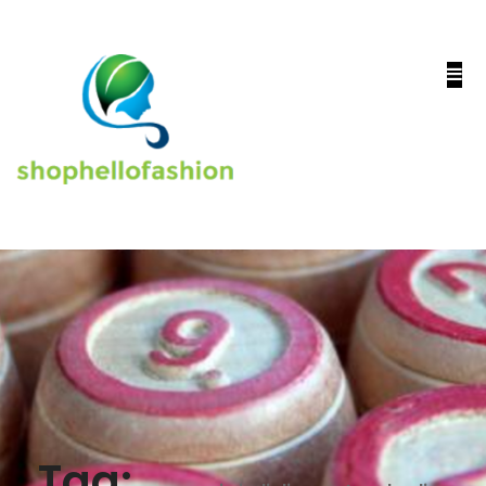
content
Tag: