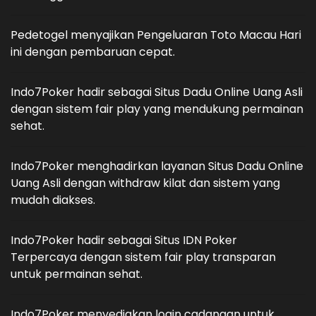
Pedetogel
menyajikan Pengeluaran Toto Macau Hari
ini dengan pembaruan cepat.
Indo7Poker hadir sebagai
Situs Dadu Online
Uang Asli
dengan sistem fair play yang mendukung permainan
sehat.
Indo7Poker menghadirkan layanan Situs
Dadu Online
Uang Asli
dengan withdraw kilat dan sistem yang
mudah diakses.
Indo7Poker hadir sebagai
Situs IDN Poker
Terpercaya dengan sistem fair play transparan
untuk permainan sehat.
Indo7Poker menyediakan login cadangan untuk