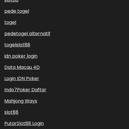
pede togel
togel
pedetogel alternatif
togelslot88
idn poker login
Data Macau 4D
Login IDN Poker
Indo7Poker Daftar
Mahjong Ways
slot88
PutarSlot88 Login