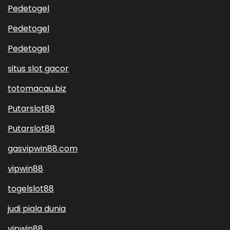
Pedetogel
Pedetogel
Pedetogel
situs slot gacor
totomacau.biz
Putarslot88
Putarslot88
gasvipwin88.com
vipwin88
togelslot88
judi piala dunia
vipwin88