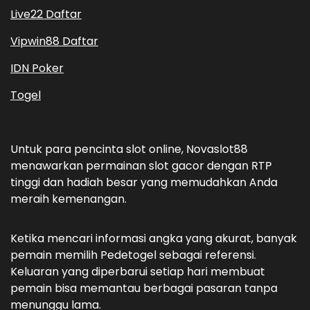
Live22 Daftar
Vipwin88 Daftar
IDN Poker
Togel
Untuk para pencinta slot online,
Novaslot88
menawarkan permainan slot gacor dengan RTP
tinggi dan hadiah besar yang memudahkan Anda
meraih kemenangan.
Ketika mencari informasi angka yang akurat, banyak
pemain memilih
Pedetogel
sebagai referensi.
Keluaran yang diperbarui setiap hari membuat
pemain bisa memantau berbagai pasaran tanpa
menunggu lama.