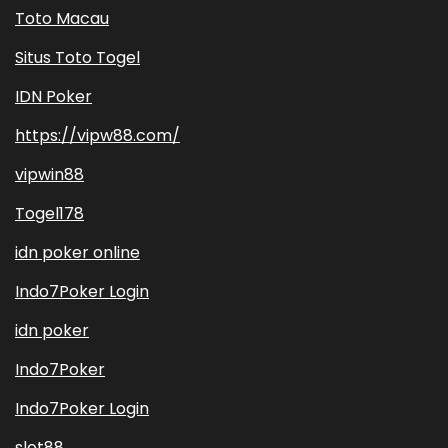
Toto Macau
Situs Toto Togel
IDN Poker
https://vipw88.com/
vipwin88
Togel178
idn poker online
Indo7Poker Login
idn poker
Indo7Poker
Indo7Poker Login
slot88