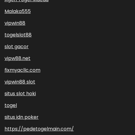
Malaka555
vipwin88
togelslot88
slot gacor
vipw88.net
fixmyacllc.com
vipwin88 slot
situs slot hoki
togel
situs idn poker
https://pedetogelmain.com/