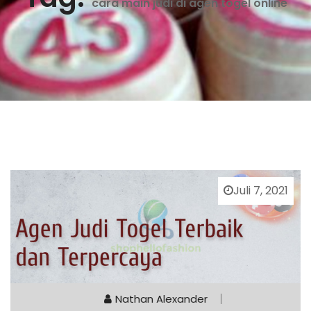
cara main judi di agen togel online
Juli 7, 2021
Nathan Alexander