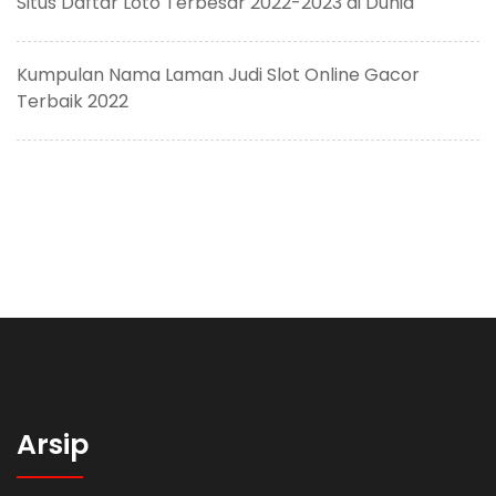
Situs Daftar Loto Terbesar 2022-2023 di Dunia
Kumpulan Nama Laman Judi Slot Online Gacor
Terbaik 2022
Arsip